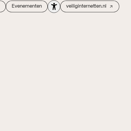
Evenementen
veiliginternetten.nl