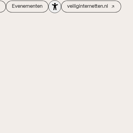
Evenementen
veiliginternetten.nl