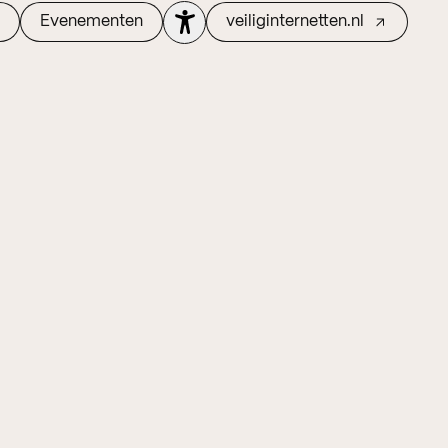
Evenementen
veiliginternetten.nl