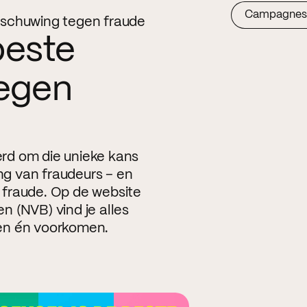
Campagnes
rschuwing tegen fraude
beste
egen
derd om die unieke kans
ing van fraudeurs – en
fraude. Op de website
 (NVB) vind je alles
en én voorkomen.