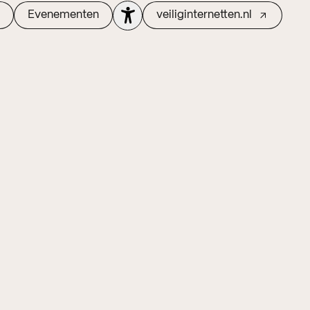
Evenementen
veiliginternetten.nl