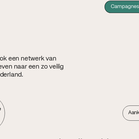
Campagnes
 ook een netwerk van
even naar een zo veilig
ederland.
e
Aan