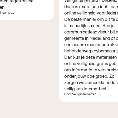
Veiliginternetten.nl besteed
men tegen online
daarom extra aandacht aan
en.
ginternetten
online veiligheid voor ieder
De beste manier om dit te 
is natuurlijk samen. Ben je
communicatieadviseur bij 
gemeente in Nederland of 
een andere manier betrokke
het onderwerp cybersecuri
Dan kun je deze materialen
online veiligheid gratis geb
om informatie te verspreid
onder jouw doelgroep. Zo
zorgen we samen dat ieder
veilig kan internetten!
Door Veiliginternetten