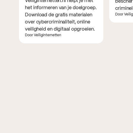
Veiliginternetten.nl helpt je met
bescher
het informeren van je doelgroep.
criminel
Download de gratis materialen
Door Veili
over cybercriminaliteit, online
veiligheid en digitaal opgroeien.
Door Veiliginternetten