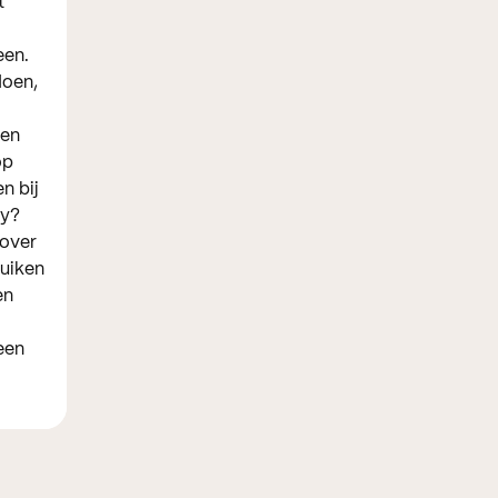
t
een.
doen,
een
op
n bij
ty?
 over
ruiken
en
een