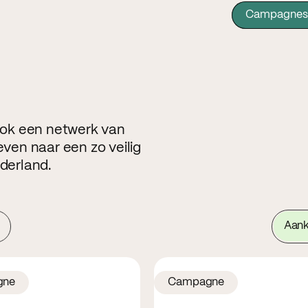
Campagnes
 ook een netwerk van
even naar een zo veilig
ederland.
Aan
gne
Campagne