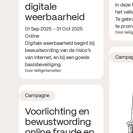
digitale
In deze 
het veil
weerbaarheid
Te gebru
te prom
01 Sep 2025 - 31 Oct 2025
Door Veili
Online
Digitale weerbaarheid begint bij
bewustwording van de risico’s
Campa
van internet, en bij een goede
basisbeveiliging.
Door Veiliginternetten
Campagne
Voorlichting en
bewustwording
online fraude en