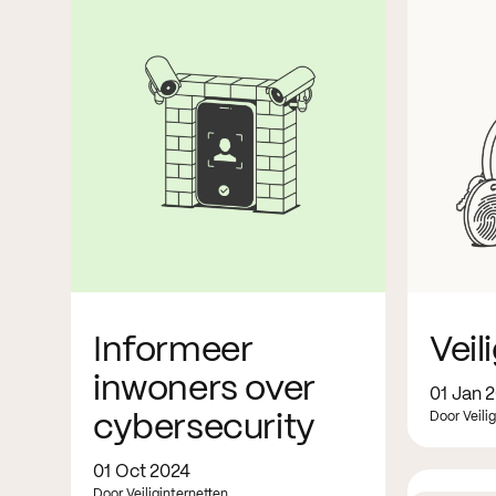
Informeer
Veil
inwoners over
01 Jan 
Door Veili
cybersecurity
01 Oct 2024
Door Veiliginternetten