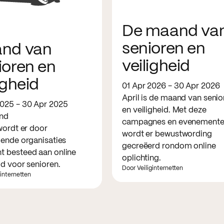
De maand va
senioren en
nd van
veiligheid
ioren en
igheid
01 Apr 2026 - 30 Apr 2026
April is de maand van senio
2025 - 30 Apr 2025
en veiligheid. Met deze
nd
campagnes en evenement
 wordt er door
wordt er bewustwording
lende organisaties
gecreëerd rondom online
t besteed aan online
oplichting.
id voor senioren.
Door Veiliginternetten
ginternetten