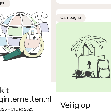
gne
Campagne
kit
iginternetten.nl
Veilig op
2025 - 31 Dec 2025