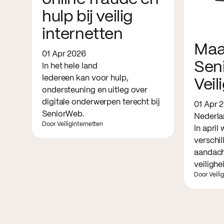
hulp bij veilig
internetten
Maa
01 Apr 2026
Sen
In het hele land
Iedereen kan voor hulp,
Veil
ondersteuning en uitleg over
digitale onderwerpen terecht bij
01 Apr 
SeniorWeb.
Nederla
Door Veiliginternetten
In april
verschil
aandach
veilighe
Door Veili